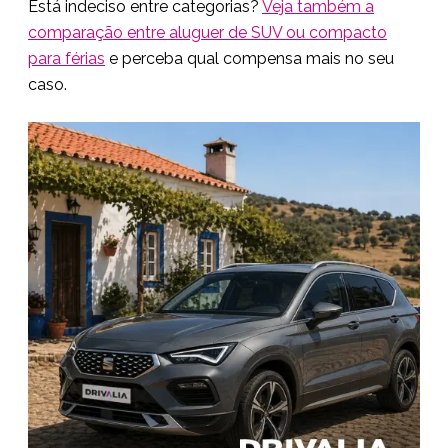
Está indeciso entre categorias?
Veja também a
comparação entre aluguer de SUV ou compacto
para férias
e perceba qual compensa mais no seu
caso.