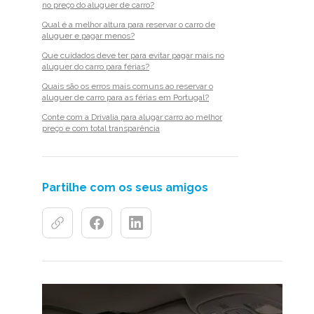
no preço do aluguer de carro?
Qual é a melhor altura para reservar o carro de
aluguer e pagar menos?
Que cuidados deve ter para evitar pagar mais no
aluguer do carro para férias?
Quais são os erros mais comuns ao reservar o
aluguer de carro para as férias em Portugal?
Conte com a Drivalia para alugar carro ao melhor
preço e com total transparência
Partilhe com os seus amigos