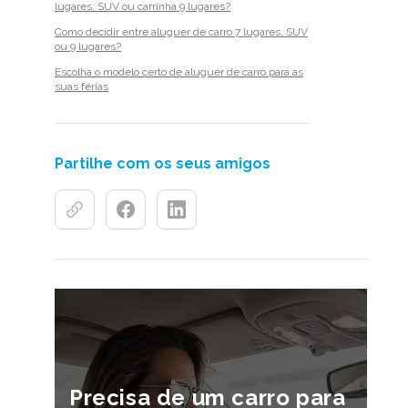
lugares, SUV ou carrinha 9 lugares?
Como decidir entre aluguer de carro 7 lugares, SUV
ou 9 lugares?
Escolha o modelo certo de aluguer de carro para as
suas férias
Partilhe com os seus amigos
Precisa de um carro para