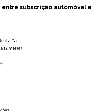
s entre subscrição automóvel e
ent a Car
 a 12 meses)
to
ações