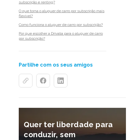
subscrição e renting?
O que torna o aluguer de carro por subscrição mais
flexível?
Como funciona o aluguer de carro por subscrição?
Por que escolher a Drivalia para o aluguer de carro
por subscrição?
Partilhe com os seus amigos
Quer ter liberdade para
conduzir, sem