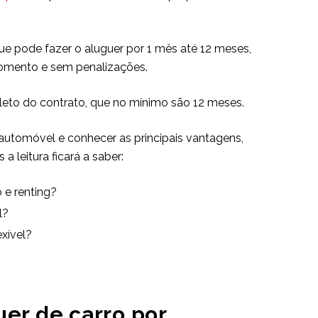
que pode fazer o aluguer por 1 mês até 12 meses,
momento e sem penalizações.
leto do contrato, que no mínimo são 12 meses.
automóvel e conhecer as principais vantagens,
 leitura ficará a saber:
 e renting?
l?
exível?
uer de carro por