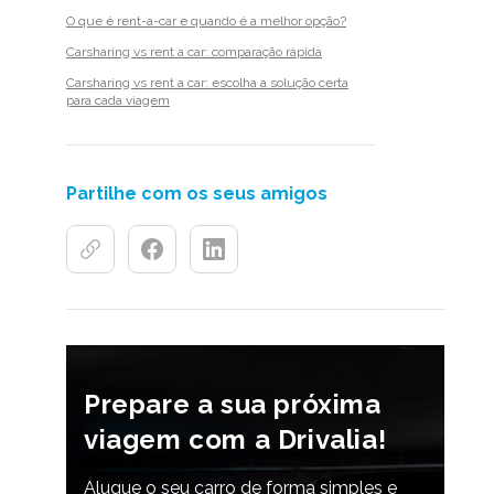
O que é rent-a-car e quando é a melhor opção?
Carsharing vs rent a car: comparação rápida
Carsharing vs rent a car: escolha a solução certa
para cada viagem
Partilhe com os seus amigos
Prepare a sua próxima
viagem com a Drivalia!
Alugue o seu carro de forma simples e