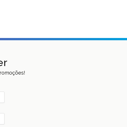
er
 promoções!