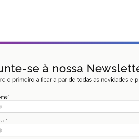
unte-se à nossa Newslett
e o primeiro a ficar a par de todas as novidades e
ome
*
ail
*