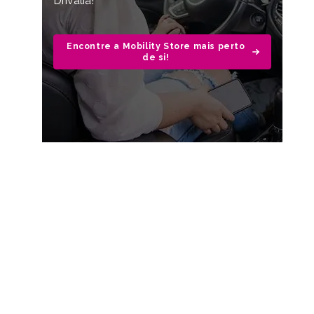
Drivalia!
Encontre a Mobility Store mais perto
de si!