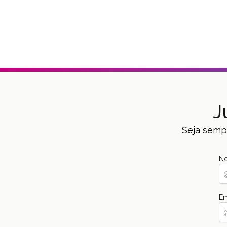
J
Seja sempr
N
Em