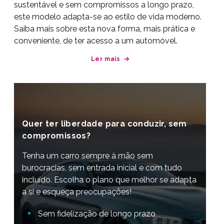
sustentável e sem compromissos a longo prazo,
este modelo adapta-se ao estilo de vida moderno.
Saiba mais sobre esta nova forma, mais prática e
conveniente, de ter acesso a um automóvel.
Ler mais
Quer ter liberdade para conduzir, sem
compromissos?
Tenha um carro sempre à mão sem
burocracias, sem entrada inicial e com tudo
incluído. Escolha o plano que melhor se adapta
a si e esqueça preocupações!
Sem fidelização de longo prazo